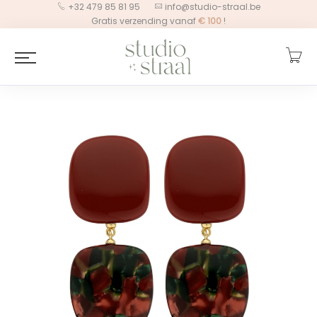
+32 479 85 81 95
info@studio-straal.be
Gratis verzending vanaf
€
100
!