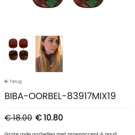
Terug
BIBA-OORBEL-83917MIX19
€
18.00
€
10.80
Grote rode oorbellen met groenaccent & goud