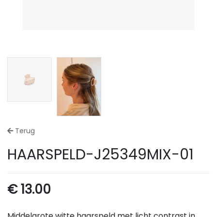
Terug
HAARSPELD-J25349MIX-01
€
13.00
Middelgrote witte haarspeld met licht contrast in