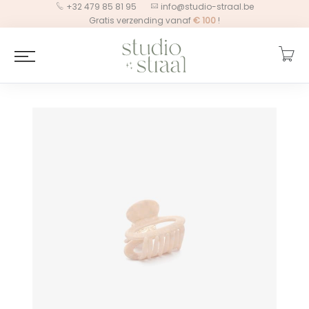
+32 479 85 81 95
info@studio-straal.be
Gratis verzending vanaf
€
100
!