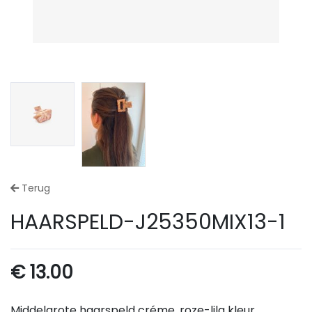
Terug
HAARSPELD-J25350MIX13-1
€
13.00
Middelgrote haarspeld créme, roze-lila kleur