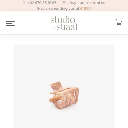
+32 479 85 81 95
info@studio-straal.be
Gratis verzending vanaf
€
100
!