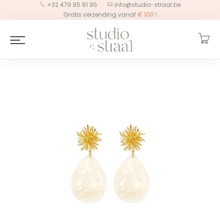
+32 479 85 81 95
info@studio-straal.be
Gratis verzending vanaf
€
100
!