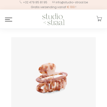
+32 479 85 81 95
info@studio-straal.be
Gratis verzending vanaf
€
100
!