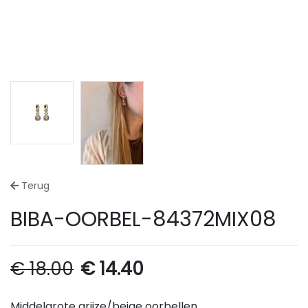
Terug
BIBA-OORBEL-84372MIX08
€
18.00
€
14.40
Middelgrote grijze/beige oorbellen