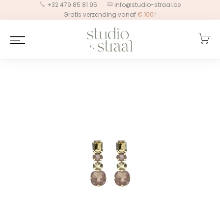
+32 479 85 81 95
info@studio-straal.be
Gratis verzending vanaf
€
100
!