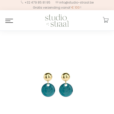
+32 479 85 81 95
info@studio-straal.be
Gratis verzending vanaf
€
100
!