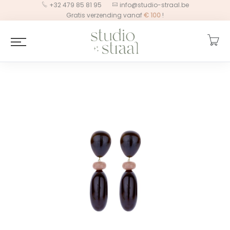
+32 479 85 81 95
info@studio-straal.be
Gratis verzending vanaf
€
100
!