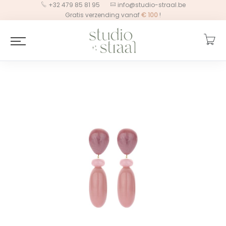
+32 479 85 81 95
info@studio-straal.be
Gratis verzending vanaf
€
100
!