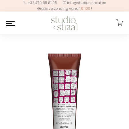
+32 479 85 81 95
info@studio-straal.be
Gratis verzending vanaf
€
100
!