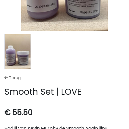
Terug
Smooth Set | LOVE
€
55.50
Had jij van Kevin Murphy de Smooth Again lijn?