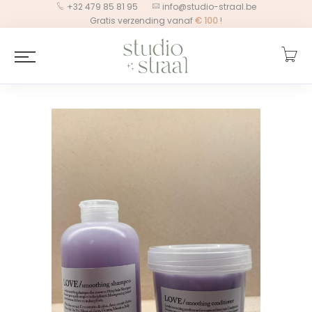
+32 479 85 81 95
info@studio-straal.be
Gratis verzending vanaf
€
100
!