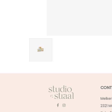
CONT
Melker
2321 M