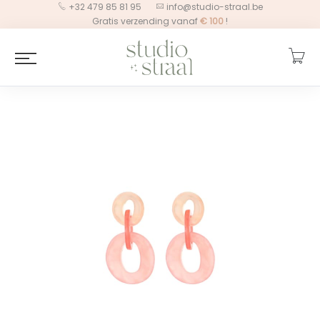
+32 479 85 81 95
info@studio-straal.be
Gratis verzending vanaf
€
100
!